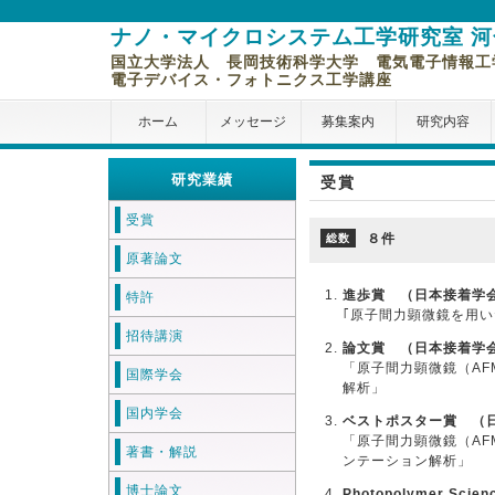
ナノ・マイクロシステム工学研究室 
国立大学法人 長岡技術科学大学 電気電子情報工
電子デバイス・フォトニクス工学講座
ホーム
メッセージ
募集案内
研究内容
研究業績
受賞
受賞
８件
総数
原著論文
進歩賞 （日本接着学
特許
｢原子間力顕微鏡を用い
招待講演
論文賞 （日本接着学
「原子間力顕微鏡（A
国際学会
解析」
国内学会
ベストポスター賞 （
「原子間力顕微鏡（A
著書・解説
ンテーション解析」
博士論文
Photopolymer Scien