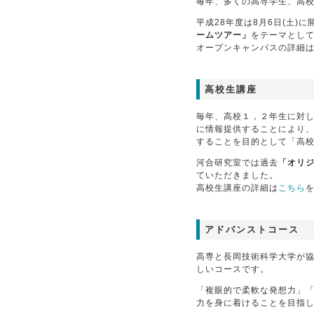
毎年、多くの高専学生、高
平成28年度は8月6日(土)
ームツアー」
をテーマとし
オープンキャンパスの詳細
高校生講座
毎年、高校１，２年生に対
に情報提供することにより
することを目的として「高
河合研究室では過去
「オリ
ていただきました。
高校生講座の詳細は
こちら
アドバンストコース
高専と長岡技術科学大学が
しいコースです。
「複眼的で柔軟な発想力」
力を身に着けることを目指