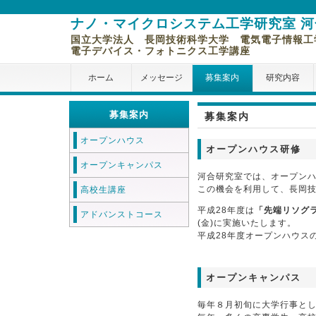
ナノ・マイクロシステム工学研究室 
国立大学法人 長岡技術科学大学 電気電子情報工
電子デバイス・フォトニクス工学講座
ホーム
メッセージ
募集案内
研究内容
募集案内
募集案内
オープンハウス
オープンハウス研修
オープンキャンパス
河合研究室では、オープン
この機会を利用して、長岡
高校生講座
平成28年度は
「先端リソグ
アドバンストコース
(金)に実施いたします。
平成28年度オープンハウス
オープンキャンパス
毎年８月初旬に大学行事と