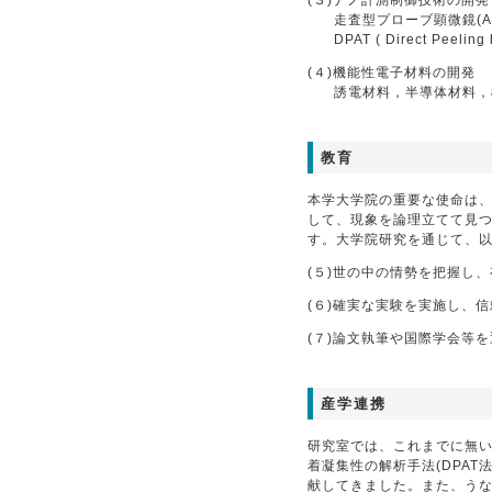
(３)ナノ計測制御技術の開発
走査型プローブ顕微鏡(
DPAT ( Direct Peeling
(４)機能性電子材料の開発
誘電材料，半導体材料，
教育
本学大学院の重要な使命は
して、現象を論理立てて見
す。大学院研究を通じて、
(５)世の中の情勢を把握し
(６)確実な実験を実施し、
(７)論文執筆や国際学会等
産学連携
研究室では、これまでに無い
着凝集性の解析手法(DPA
献してきました。また、う