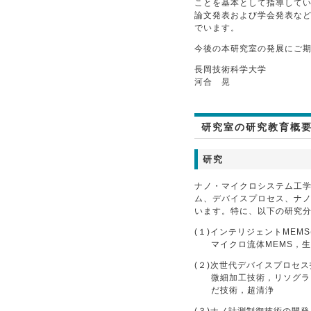
ことを基本として指導して
論文発表および学会発表な
でいます。
今後の本研究室の発展にご
長岡技術科学大学
河合 晃
研究室の研究教育概
研究
ナノ・マイクロシステム工
ム、デバイスプロセス、ナ
います。特に、以下の研究
(１)インテリジェントMEMS(micr
マイクロ流体MEMS，生
(２)次世代デバイスプロセ
微細加工技術，リソグラ
だ技術，超清浄