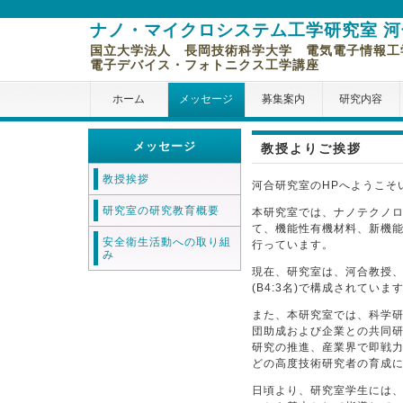
ナノ・マイクロシステム工学研究室 
国立大学法人 長岡技術科学大学 電気電子情報工
電子デバイス・フォトニクス工学講座
ホーム
メッセージ
募集案内
研究内容
メッセージ
教授よりご挨拶
教授挨拶
河合研究室のHPへようこそ
研究室の研究教育概要
本研究室では、ナノテクノ
て、機能性有機材料、新機
安全衛生活動への取り組
行っています。
み
現在、研究室は、河合教授、修
(B4:3名)で構成されていま
また、本研究室では、科学
団助成および企業との共同
研究の推進、産業界で即戦
どの高度技術研究者の育成
日頃より、研究室学生には