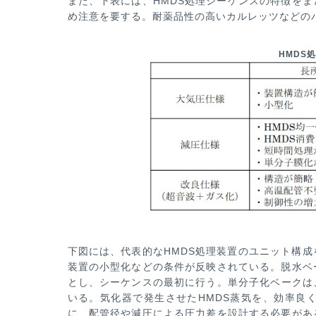
また、下表に
は、HMDS処理シーケンスの特徴をま
め注意を要する。耐薬品性の高いカルレッツなどの
HMDS
下図には、代表的なHMDS処理装置のユニット構成
装置の小型化などの条件
が反映されている。脱水ベ
とし、シーケンスの最初に行う。単分子化ベークは
いる。気化器で発生させたHMDS蒸気を、
効率良
に、配管径
や減圧による圧力差を設計する必要があ