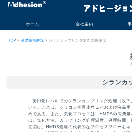
ホーム
会社案内
事
代表挨拶・プロフィー
社名の由来
事業内容
会社概要
研究業績
旧大学オフィス
技術コンサル
受託測定加工
書籍・技術報
実施例
実績
ご依頼の流
よくあるお
TOP
>
基礎技術解説
> シランカップリング処理の最適化
ル
ト販売
シランカ
実用化レベルでのシランカップリング処理（以下
いる。これは、シリコン半導体ウェハおよび液晶用
めである。また、気化
プロセスは、HMDSの消費
は、気化方法、カップリング処理温度、処理時間、
左図は、HMDS処理の代表的なプロ
セスフローを示