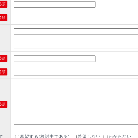
必須
必須
必須
必須
必須
て
希望する(検討中である)
希望しない
わからない