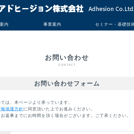
案内
事業案内
セミナー・基礎技
・プロフィー
来
フィス
技術コンサルティング
受託測定加工サービス
書籍・技術報告・技術レポー
実施例
実績
ご依頼の流れ
よくあるお問い合わせ
技術セミナー
基礎技術解説
講演可能セミナ
講演実績
ト販売
お問い合わせ
CONTACT
お問い合わせフォーム
いては、本ページより承っています。
情報保護方針
に同意頂いた上でお進みください。
、お返事までにお時間を頂く場合がございます。ご了承ください。