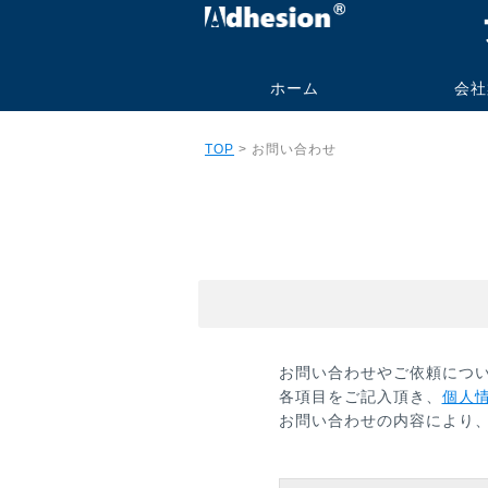
ホーム
会社
代表挨拶
社名の由
事業内容
会社概要
研究業績
旧大学オ
TOP
> お問い合わせ
ル
お問い合わせやご依頼につ
各項目をご記入頂き、
個人
お問い合わせの内容により