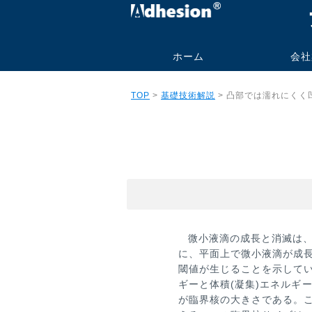
ホーム
会社
代表挨拶
社名の由
事業内容
会社概要
研究業績
旧大学オ
TOP
>
基礎技術解説
> 凸部では濡れにくく
ル
微小液滴の成長と消滅は
に、
平面上で微小液滴が成
閾値が生じ
ることを示して
ギーと体積(凝集)
エネルギ
が臨界核の大きさである。