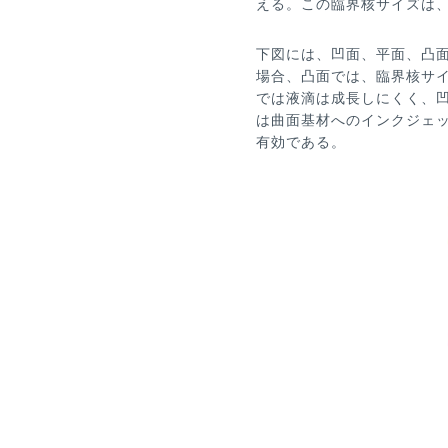
える。この臨界核サイズは
下図には、凹面、平面、凸
場合、凸面では、臨界核サ
では液滴は成長しにくく、
は曲面基材へのインクジェ
有効である。