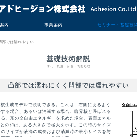
案内
事業案内
セミナー・基礎技
・プロフィー
来
フィス
技術コンサルティング
受託測定加工サービス
書籍・技術報告・技術レポー
実施例
実績
ご依頼の流れ
よくあるお問い合わせ
技術セミナー
基礎技術解説
講演可能セミナ
講演実績
凹部では濡れやすい
ト販売
基礎技術解説
濡れ・気泡・付着・表面処理
凸部では濡れにくく凹部では濡れやすい
、核生成モデルで説明できる。これは、右図にあるよう
長する場合、あるいは消滅する場合、臨界核と呼ばれる
いる。系の全自由エネルギーを求めた場合、表面エネル
ーとの和は、ある大きさで極大を示す。この時のサイズ
このサイズが液滴の成長および消滅時の最小サイズを与