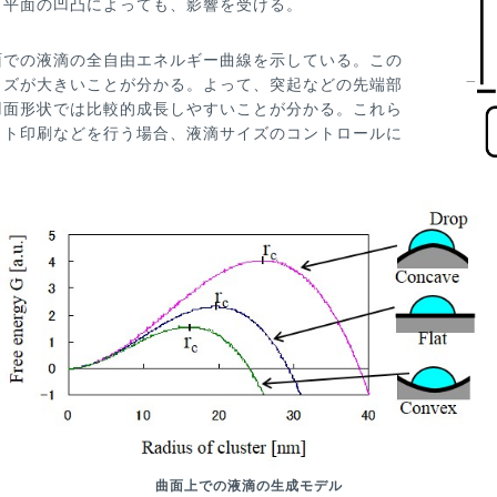
、平面
の凹凸によっても、影響を受ける。
面での液滴の全自由エ
ネルギー曲線を示している。この
イズが大きいことが分かる。
よって、突起などの先端部
凹面形状では比較的成長しやすいこ
とが分かる。これら
ット印刷などを行う場合、液滴サイズのコ
ントロールに
曲面上での液滴の生成モデル