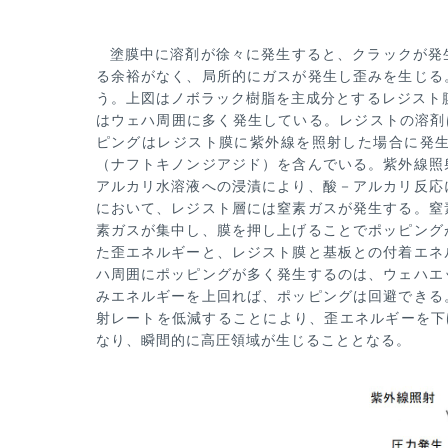
塗膜中に溶剤が徐々に発生すると、クラックが発
る余裕がなく、局所的にガスが発生し歪みを生じる
う。上図はノボ
ラック樹脂を主成分とするレジスト
はウェハ周囲に多く発生している。レジストの溶剤
ピングはレジスト膜に紫外線を
照射した場合に発
（ナフトキノンジアジド）を含んでいる。紫外線照
アルカリ水溶液への浸漬により、酸－アルカリ反応
において、レジスト層
には窒素ガスが発生する。窒
素ガスが集中し、膜を押し上げることでポッピング
た歪エネルギーと、レジスト膜と基板
との付着エネ
ハ周囲にポッピングが多く発生するのは、ウェハエ
みエネルギーを上回れば、ポッピングは回避できる
射レートを低減する
ことにより、歪エネルギーを下
なり、瞬間的に高圧領域が生じることとなる。