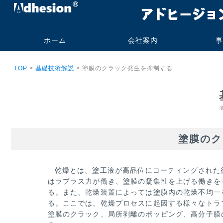
ホーム
会社案内
事
代表挨拶・プロフィー
社名の由来
事業内容
会社概要
研究業績
旧大学オフィス
技術コンサル
受託測定加工
書籍・技術報
実施例
実績
ご依頼の流
よくあるお
TOP
>
基礎技術解説
> 塗膜のクラック発生を抑制する
ル
ト販売
塗膜のク
乾燥とは、塗工液が高品位にコーティングされた
はラプラス力が働き、塗膜の凝集性を上げる働きを
る。また、乾燥装置によ
っては塗膜内の乾燥不均一
る。ここでは、乾燥プロセスに起因する様々なトラ
塗膜のクラック、局所剥離のポッピング、高分
子膜