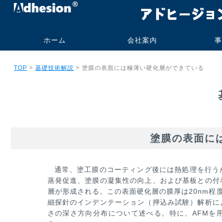
ホーム
会社案内
事
代表挨拶・プロフィー
社名の由来
事業内容
会社概要
研究業績
旧大学オフィス
技術コンサル
受託測定加工
書籍・技術報
実施例
実績
ご依頼の流
よくあるお
TOP
>
基礎技術解説
> 塗膜の表面には極薄い硬化層ができている
ル
ト販売
塗膜の表面に
通常、塗工膜のコーティング後には熱処理を行う
蒸発促進、塗膜の凝集性の向上、および基板との付
層が形成される。この表
面硬化層の膜厚は20nm程度であ
細探針のインデンテーション（押込み試験）解析に
さの深さ方向分布について述べる。特に、AFMを