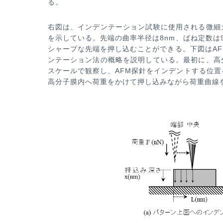
る。
右図は、
インデンテーション試験に使用される微細
を示している。先
端の曲率半径は8nm、ばね定数は
シャープな先端を押
し込むことができる。下図はA
ンテーション法の概略
を説明している。最初に、高
スケールで観察し、AFM探針を
インデントする位置
高分子膜内へ荷重をかけて押し込みなが
ら荷重曲線