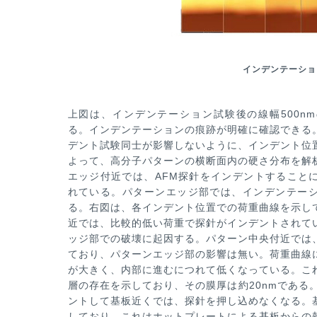
インデンテーショ
上図は、インデ
ンテーション試験後の線幅500n
る。インデンテーションの痕跡
が明確に確認できる
デント試験同士が影響しないように、イン
デント位
よって、高分子パターンの横断面内の硬さ分布を解
エッジ付近では、AFM探針をインデントすること
れている。パターンエッジ部では、インデンテー
る。
右図は、各インデント位置での荷重曲線を示し
近では、
比較的低い荷重で探針がインデントされて
ッジ部での破壊に起
因する。パターン中央付近では
ており、パターンエッジ部の影
響は無い。荷重曲線
が大きく、内部に進むにつれて低くなって
いる。こ
層の存在を示しており、その膜厚は約20nmである
ントして基板近くでは、探針を押し込めなくなる。
しており、これはホットプレートによる基板からの