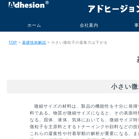
ホーム
会社案内
事
代表挨拶・プロフィー
社名の由来
事業内容
会社概要
研究業績
旧大学オフィス
技術コンサル
受託測定加工
書籍・技術報
実施例
実績
ご依頼の流
よくあるお
TOP
>
基礎技術解説
> 小さい微粒子の凝集力は下がる
ル
ト販売
小さい微
微細サイズの材料は、製品の機能性を十分に発揮
料である。物質が微
細サイズになると、その表面特
なる。固体、液体、気体においても、
微細サイズ特
微粒子を主原料とするトナーインクや顔料などの技
これらの凝集性や付着挙動の解析が重要になる。ま