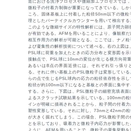
造
における洗浄プロセスや微細加工プロセスでは，
微粒子の付着力制御が
重要になってきている。しか
ころ、固体基板上に付着した粒径50nm以
下の微粒
理としたパーテイクルカウンターを用いて検出する
このような微細サイズの特性解析には、原子間力顕
が有効
である。AFMを用いることにより、像観察
相互作用力の解析が可能
となる。ここでは、ナノ粒
よび凝集性の解析技術について述べる。
右の上図は
PSL球に荷重を加えたときの応力分布と変形図を示
接触点で、PSL球に10nmの変位が生じる横方向荷
あるい
はB点の界面近傍には、それぞれ引っ張り
る。それに伴い基板上のPSL
微粒子は変形している
らの点で生じるPSL球内の応力の粒径依存性
を示し
粒径が約100nm以下になると基板との界面に集中
する。さらに、下図は、PSL微粒子の細密充填表面
よる
スクラッチ試験結果を示している。100nmの
インが明確に描画され
ることから、粒子間の付着力
塑性変形している。それに対し、73nmと4
2nmの
が大きく掘れてしまう。この場合、PSL微粒子間の
とを示しており、吸着力と微粒子内応力が影響した
ように、
AFMを用いることで、微粒子の凝集挙動を