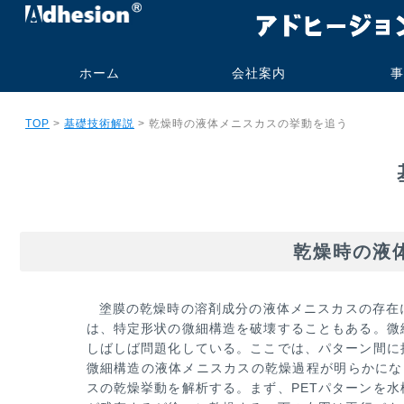
ホーム
会社案内
事
代表挨拶・プロフィー
社名の由来
事業内容
会社概要
研究業績
旧大学オフィス
技術コンサル
受託測定加工
書籍・技術報
実施例
実績
ご依頼の流
よくあるお
TOP
>
基礎技術解説
> 乾燥時の液体メニスカスの挙動を追う
ル
ト販売
乾燥時の液
塗膜の乾燥時の溶剤成分の液体メニスカスの存在
は、特定形状の微細構造を破壊することもある。微
しばしば問題化している。
ここでは、パターン間に
微細構造の液体メニスカスの乾燥過程が明らかにな
スの乾燥挙動を解析する。まず、PETパターンを
水