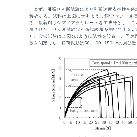
まず、引張せん断試験により引張速度依存性を確
解析する。試料は上図に示すように銅/フェノール
る。接着剤はシアノアク
リレートを主成分とし、こ
着させた。せん断試験は引張試験機を用いて上図a
た。疲労試験は上図bのように試料を設置し、固
定
数を測定した。
負荷振動は50, 100, 150Hz