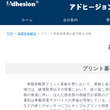
ホーム
会社案内
事
代表挨拶・プロフィー
社名の由来
事業内容
会社概要
研究業績
旧大学オフィス
技術コンサル
受託測定加工
書籍・技術報
実施例
実績
ご依頼の流
よくあるお
TOP
>
基礎技術解説
> プリント基板接着層の疲労耐久試験
ル
ト販売
プリント基
車載搭載用プリント基板分野において、基板と金
壊では、破壊限界以下の荷重において、繰り返し荷
器の発達に伴い、はんだ
接合部の熱疲労が原因のク
着剤は車載用電子デバイスの用途が増加している。
などの多くのセンサーにフレキシブルプリント
回路