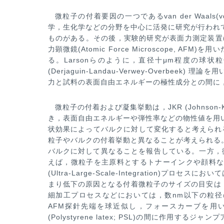
微粒子の付着要因の一つであるvan der Waal
学，生化学などの分野を中心に活発に研究が行われ
ものがある。その後，実験
的研究が表面力測定装置(Su
力顕微鏡(Atomic Force Microscope, AF
る。Larsonらのように，直径十μm程度の球状
(Derjaguin-Landau-Verwey-Ov
erbeek) 理
力と試料の表面自由エネルギーの極性成分との間に
微粒子の付着および凝集挙動は，JKR (Johnson-Kenda
き，表面自由エネルギーや弾性率などの物性値を用
状効果によってバルクに
対して変化すると考えられ
粒子やバルクの付着挙動と異なることが考えられる。また
バルクに対して異なることを報告している。一方，
えば，微粒子を
主原料とするトナーインクや顔料
(Ultra-Large-Scale-Integration)プロセス
まり低下の原因となる付着微粒子のサイ
ズの目安は
細加工
プロセスなどにおいては，数nm以下の粒
AFM探針先端を球近似し，フォースカーブを用い
(Polystyrene latex; PSL)の間に作用するジ
ャンプ