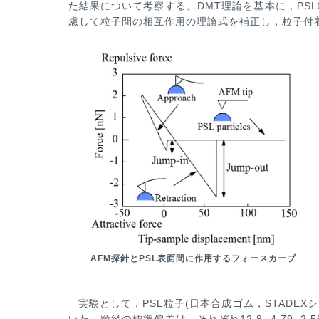
た結果につ
いて考察する。DMT理論を基本に，PS
慮して粒子間の相互作用の理論式を補正し，粒子付
AFM探針とPSL表面間に作用するフォースカーブ
実験として，PSL粒子(日本合成ゴム，STADEXシリーズ
いた。粒径の標準偏差は，それぞれ12.8, 4.79, 2.58,