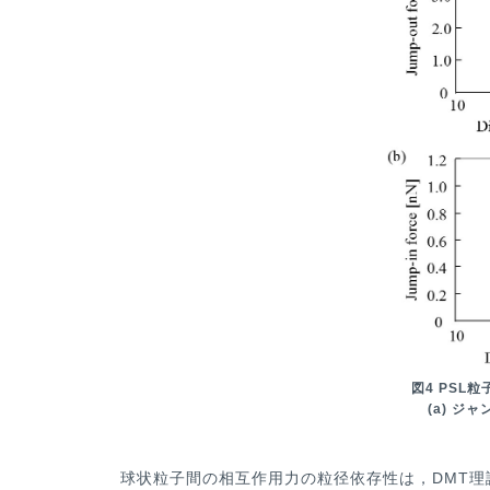
図4 PSL
(a) ジ
球状粒子間の相互作用力の粒径依存性は，DMT