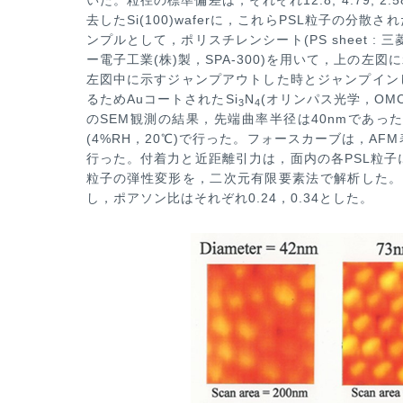
去したSi(100)waferに，
これらPSL粒子の分散さ
ンプルとして，ポリスチレンシート(PS sheet : 
ー電子工業(株)製，SPA-300)を用いて，上の左図
に
左図中に示すジャ
ンプアウトした時とジャンプイン
るためAuコートされたSi
N
(オリンパス光学，OMCL
3
4
のSEM観測の結果，先端曲率半径は40nmであっ
(4%RH，20℃)で行った。
フォースカーブは，AFM
行った。付着力と近距離引力は，面内の各PSL粒子
粒子の弾性変形を，二次元有限要素法で解析した。
し，ポアソン比はそれぞ
れ0.24，0.34とした。