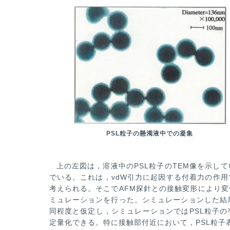
PSL粒子の懸濁液中での凝集
上の左図は，溶液中のPSL粒子のTEM像を示し
でいる。これは，vdW引力に起因する付着力の作用
考えられる。そこでAFM探針と
の接触変形により変
ミュレーションを行った。シミュレーションした結
同程度と仮定し，シミュレーションではPSL粒子の
定量化できる。特に接触部
付近において，PSL粒子