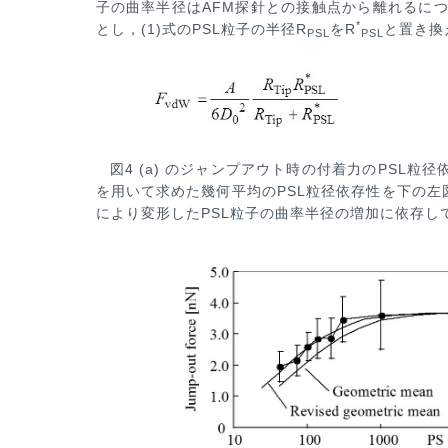
子の曲率半径はAFM探針との接触点から離れるに
*
とし，(1)式のPSL粒子の半径R
をR
と置き換
PSL
PSL
図4 (a) のジャンプアウト時の付着力のPSL粒
を用いて求めた幾何平均のPSL粒径依存性を下の左
により変形したPSL粒子の
曲率半径の増加に依存し