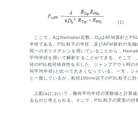
(1)
ここで，AはHamaker定数，D
はAFM探針とP
0
半径である。PSL粒子の半径，及びAFM探針の先
同一のポリスチレンを用いている
ことから，Ham
平
均半径を用いて解析することができる。そこで，
径のPSL粒径依存性を示した。ジャンプアウト時の
何平均半径)と比べて
大きくなっている。一方，ジャ
と一致しているが，粒径100nm以下のPSL粒子に
上図(a)において，幾何平均半径の実験値と計算
るものと考えられる。そこで，PSL粒子の変形の付