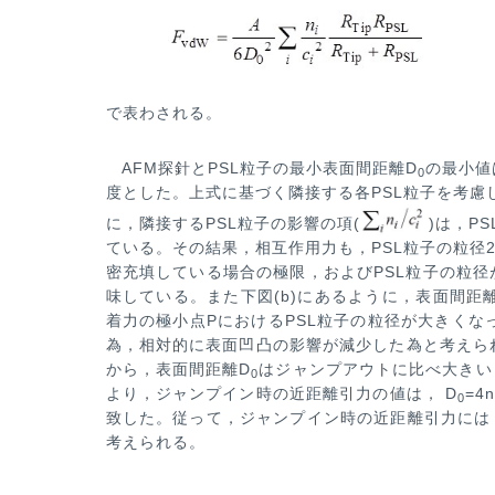
で表わされる。
AFM探針とPSL粒子の最小表面間距離D
の最小値
0
度とした。上式に基づく隣接する各PSL粒子を考慮
に，隣接するPS
L粒子の影響の項(
)は，P
ている。その結果，相互作用力も，PSL粒子の粒径2
密充填している場合の極限，およびPSL粒子の粒径
味している。また
下図(b)にあるように，表面間距
着力の極小点PにおけるPSL粒子の粒径が大きくな
為，相対的に表面凹凸の影響が減少し
た為と考えら
から，
表面間距離D
はジャンプアウトに比べ大きい
0
より，ジャンプイン時の近距離引力の値は， D
=4
0
致した。従って，ジャンプイ
ン時の近距離引力には
考えられる。