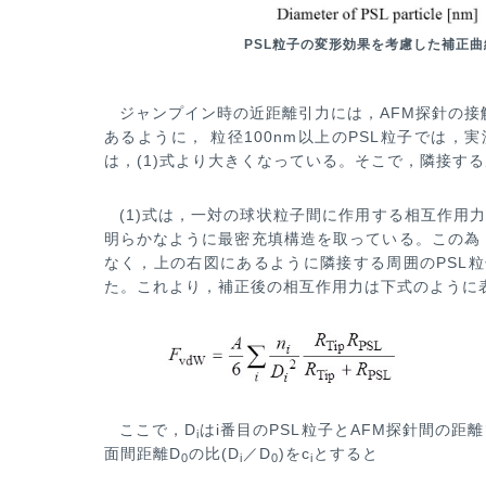
PSL粒子の変形効果を考慮した補正曲
ジャンプイン時の近距離引力には，AFM探針の接
あるように， 粒径100nm以上のPSL粒子では，実
は，(1)式より大きくな
っている。そこで，隣接する
(1)式は，一対の球状粒子間に作用する相互作用
明らかなように最密充填構造を取っている。この為
なく，上の右図にあるよ
うに隣接する周囲のPSL
た。これより，補正後の相互作用力は下式のように
ここで，D
はi番目のPSL粒子とAFM探針間の距離
i
面間距離D
の比(D
／D
)をc
とすると
0
i
0
i