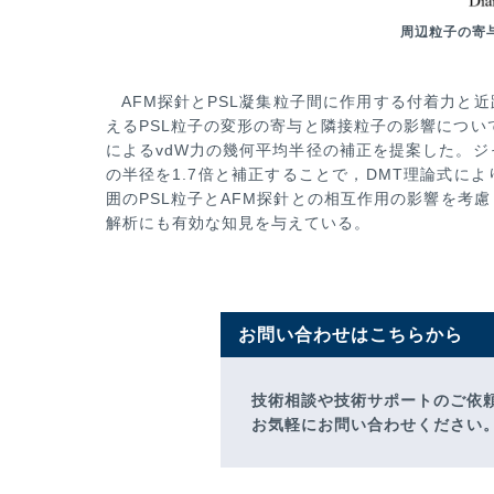
周辺粒子の寄
AFM探針とPSL凝集粒子間に作用する付着力と
えるPSL粒子の変形の寄与と隣接粒子の影響につい
によるvdW力の幾何平均半径
の補正を提案した。ジ
の半径を1.7倍と補正することで，DMT理論式に
囲のPSL粒子とAFM探針との相互作用の影響を考慮
解析にも有効な知見を与
えている。
お問い合わせはこちらから
技術相談や技術サポートのご依
お気軽にお問い合わせください