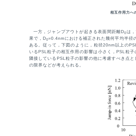
相互作用力へ
一方，ジャンプアウトが起きる表面間距離D
は，
0
果で，D
=0.4nmにおける補正された幾何平均半径の
0
ある。従って，下図の
ように，粒径20nm以上のP
いるPSL粒子の相互作用の影響は小さく，PSL粒
隣接しているPSL粒子の影響の他に考慮すべき点と
の限界などが考えら
れる。