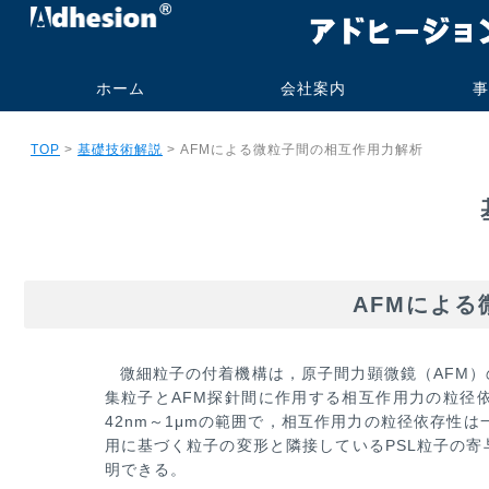
ホーム
会社案内
事
代表挨拶・プロフィー
社名の由来
事業内容
会社概要
研究業績
旧大学オフィス
技術コンサル
受託測定加工
書籍・技術報
実施例
実績
ご依頼の流
よくあるお
TOP
>
基礎技術解説
> AFMによる微粒子間の相互作用力解析
ル
ト販売
AFMによ
微細粒子の付着機構は，原子間力顕微鏡（AFM
集粒子とAFM探針間に作用する相互作用力の粒径
42nm～1μmの範囲で，相互作
用力の粒径依存性は
用に基づく粒子の変形と隣接しているPSL粒子の寄与
明できる。