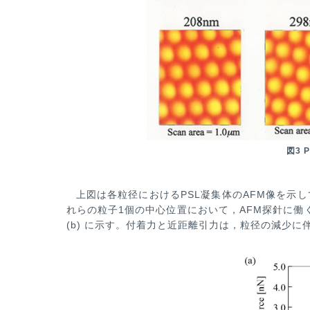
図3 
上図は各粒径におけるPSL凝集体のAFM像を示し
れらの粒子1個の中心位置において，AFM探針に働
(b) に示す。付着力
と近距離引力は，粒径の減少に