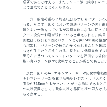
必要であると考える。また，リンス液（純水）のラ
とで達成できると考えられる。
一方，破壊荷重の平均値F
は必ずしもパターンの
a
れる。そこで，図６において破壊パターンの累計曲
線とよい一致をしてい
るが高荷重側になるに従って
ターン疲労の影響が現れていると考えられる。結果
回数は，探針と1個のパターンとが約1500回の
接触
も増加し，パ
ターンの疲労が多く生じることを確認
つきが生じたと考えられる。反対に，低荷重側では
重分布に基づいてレジストパター
ンを評価する場合
期不良パターン数Nで比較することが妥当であると
次に，図８のArFエキシマレーザー対応化学増幅
キシマレーザー対応化学増幅型レジストより大きく
直径が335nmと太かっ
たことが主な原因であると考
の破壊要因として，凝集破壊と界面破壊の両方が混
ら考察する。