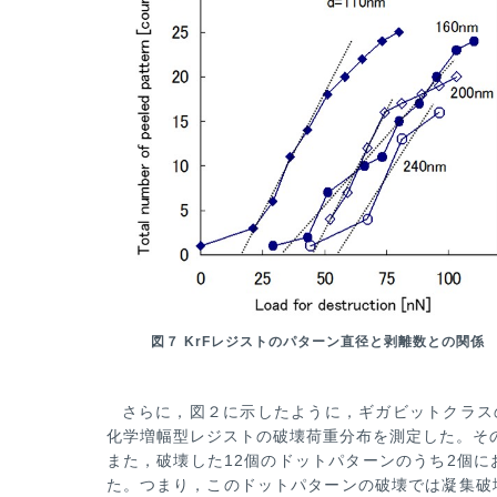
図７ KrFレジストのパターン直径と剥離数との関係
さらに，図２に示したように，ギガビットクラス
化学増幅型レジストの破壊荷重分布を測定した。そ
また，破壊した12個のド
ットパターンのうち2個に
た。つまり，このドットパターンの破壊では凝集破