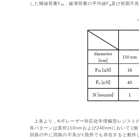
した閾値荷重F
，破壊荷重の平均値F
及び初期
不
th
a
上表より，KrFレーザー対応化学増幅型レジスト
良パターンは直径110nmおよび240nmにおいて1
回路の中に回路の不良
が1箇所でも存在すると動作