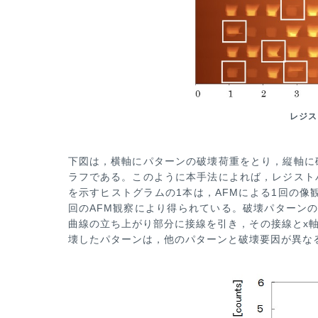
レジス
下図は，横軸にパターンの破壊荷重をとり，縦軸に
ラフである。このように本手法によ
れば，レジスト
を
示すヒストグラムの1本は，AFMによる1回の
回のAFM観察により得られている。破壊パターン
曲線の立ち上がり部分に接線を
引き，その接線とx
壊したパターンは，他のパターンと破壊要因が異な