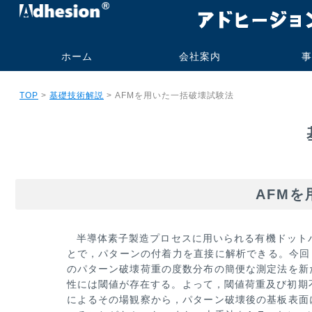
ホーム
会社案内
事
代表挨拶・プロフィー
社名の由来
事業内容
会社概要
研究業績
旧大学オフィス
技術コンサル
受託測定加工
書籍・技術報
実施例
実績
ご依頼の流
よくあるお
TOP
>
基礎技術解説
> AFMを用いた一括破壊試験法
ル
ト販売
AFM
半導体素子製造プロセスに用いられる有機ドット
とで，パターンの付着力を直接に解析できる。今回，
のパターン破壊荷重の度数
分布の簡便な測定法を新
性には閾値が存在する。よって，閾値荷重及び初期
によるその場観察から，パターン破壊後の基板表
面