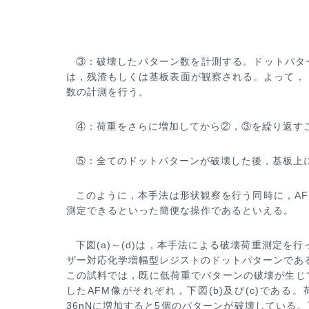
③：破壊したパターン数を計測する。ドットパタ
は，残渣もしくは基板表面が観察される。よって，
数の計測を行う。
④：荷重をさらに増加してから②，③を繰り返す
⑤：全てのドットパターンが破壊した後，基板上
このように，本手法は形状観察を行う同時に，A
測定できるといった簡便な操作であるといえる。
下図(a)～(d)は，本手法による破壊荷重測定を
ザー対応化学増幅型レジストのドットパターンであ
この試料では，既に低
荷重でパターンの破壊が生じて
したAFM像がそれぞれ，下図(b)及び(c)である。
36nNに増加すると5個のパターンが破壊している。