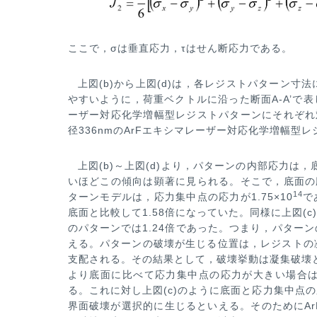
ここで，σは垂直応力，τはせん断応力である。
上図(b)から上図(d)は，各レジストパターン
やすいように，荷重ベクトルに沿った断面A-A’で表
ーザー対応化学増幅型レジス
トパターンにそれぞれ
径336nmのArFエキシマレーザー対応化学増幅型
上図(b)～上図(d)より，パターンの内部応力は，
いほどこの傾向は顕著に見られる。そこで，底面の
14
ターンモデルは，応力集中点
の応力が1.75×10
で
底面と比較して1.58倍になっていた。同様に上図(c)
のパターンでは1.24倍であった。つまり，パターン
える。パターンの
破壊が生じる位置は，レジストの
支配される。その結果として，破壊挙動は凝集破壊
より底面に比べて応力集中点の応力が
大きい場合
る。こ
れに対し上図(c)のように底面と応力集中点
界面破壊が選択的に生じるといえる。そのためにAr