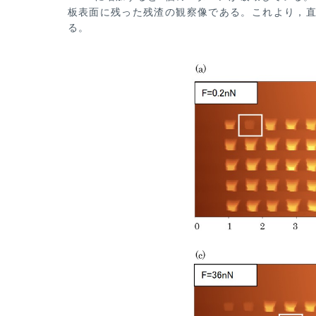
板表面に残った残
渣の観察像である。これより，直
る。