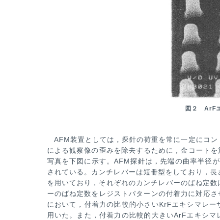
図２ Ar
AFM装置としては，探針の荷重を常に一定にコン
による観察像の歪みを除去するために，金コートを施
写真を下図に示す。AFM探針
は，先端の曲率半径が
されている。カンチレバーは短冊型をしており，長さは
を用いており，それぞれのカンチレバーのばね定数は
ーのばね定数をレジスト
パターンの付着力に対応さ
において，付着力の比較的小さいKrFエキシマレ
用いた。また，付着力の比較的大きいArFエキシ
マ