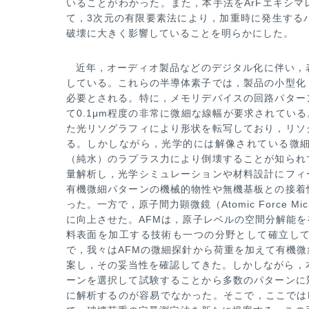
いることがわか
った。また，本手法をArFエキシ
て，3次元の有限要素法により，加重時に発生する
破壊に大きく影響していることを明ら
かにした。
近年，オーディオ製品などのデジタル化に伴い，
している。これらの半導体素子では，製品の小型化
必要とされる。特に，メ
モリデバイスの回路パター
て0.1μm程度の非常に微細な線幅が要求されてい
た光リソグラフィにより形状を転写しており，
リソ
る。しかしな
がら，光学的には解像されている微
（純水）のラプラス力により倒壊することが知られ
量解析し，光学シミュレーションや
材料設計にフィ
有
機微細パターンの機械的物性や無機基板との接着
った。一方で，原子間力顕微鏡（Atomic Force Micr
に向上させた。AFMは，
原子レベルの空間分解能を
料表面を加工する技術も一つの分野として確立し
で，我々はAFMの微細探針から荷重を加えて
有機微
案し，その
妥当性を確認してきた。しかしながら，
ーンを選択して試験することから多数のパターンに
に解析するのが容易でなかっ
た。そこで，ここでは