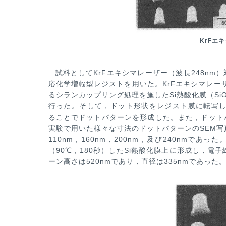
KrFエ
試料としてKrFエキシマレーザー（波長248nm
応化学増幅型レジストを用いた。KrFエキシマレー
るシランカップリング処理を施
したSi熱酸化膜（Si
行った。そして，ドット形状をレジスト膜に転写し，TMAH（
ることでドットパターンを形成した。また，ドット
実験で用いた様々な寸法の
ドットパターンのSEM写
110nm，160nm，200nm，及び240nmであ
（90℃，180秒）したSi熱酸化膜上に形成し，電
ーン高さは520nmであり，直
径は335nmであった