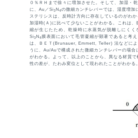
０％ＲＨまで徐々に増加させた。そして、加湿・乾
に、Au／Si
N
の微細カンチレバーでは、湿度増加
3
4
ステリシスは、反時
計方向に存在しているのがわか
加湿時(Ａ)に比べて少ないことがわかる。これは、
縮が生じたため、乾燥時に水蒸気が脱
離しにくく
Si
N
膜
表面において毛管凝縮が顕著であると考え
3
4
は、ＢＥＴ(Brunauer, Emmett, Teller) 法な
うに、Au/Auで構成された微細
カンチレバーの場合は、
がわかる。よって、以上のことから、異なる材質で
性の差が、たわみ変位として現われたことがわかる