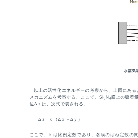
水蒸気
以上の活性化エネルギーの考察から、上図にある
メカニズムを考察する。ここで、Si
N
膜上の吸着
3
4
位Δｚは、次式で表
される。
Δｚ=ｋ（Δｘ－Δｙ）
ここで、ｋは比例定数であり、各膜のばね定数の