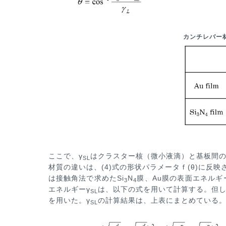
カンチレバー材
ここで、γ
はクラスター核（微小液滴）と基板間
SL
材質の違いは、(4)式の形状パラメータ
ｆ(θ)に反
は
接触角法で求めたSi
N
膜、Au膜の表面エネル
3
4
エネルギーγ
は、以下の式を用いて計算する。
但
SL
を用いた。γ
の計算結果は、上表にまとめている
SL