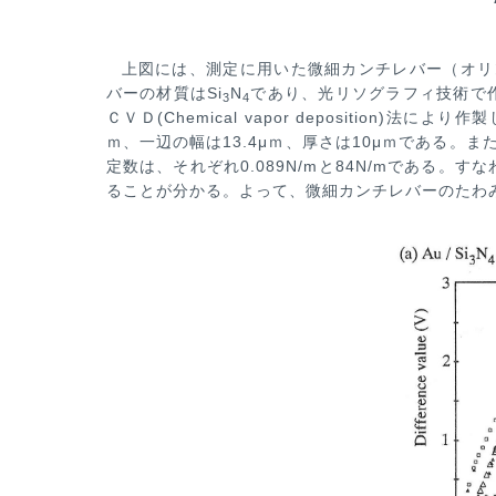
上図には、測定に用いた微細カンチレバー（オリンパス
バーの材質はSi
N
であり、光リソグラフィ技術で
3
4
ＣＶＤ(Chemical vapor
deposition)法に
ｍ、一辺の幅は13.4μｍ、厚さは10μｍである。
定数は、それぞれ0.089N/mと84N/mである。
すな
ることが分か
る。よって、微細カンチレバーのたわ