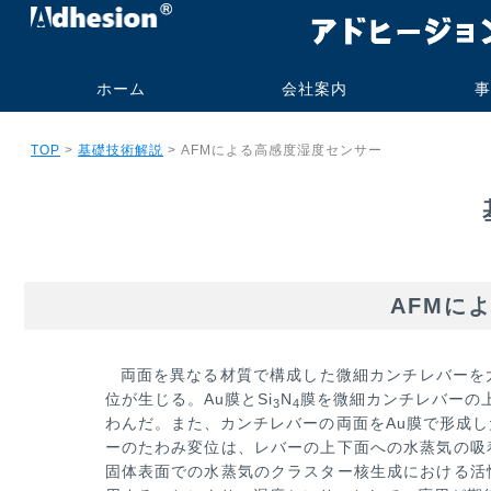
ホーム
会社案内
事
代表挨拶・プロフィー
社名の由来
事業内容
会社概要
研究業績
旧大学オフィス
技術コンサル
受託測定加工
書籍・技術報
実施例
実績
ご依頼の流
よくあるお
TOP
>
基礎技術解説
> AFMによる高感度湿度センサー
ル
ト販売
AFMに
両面を異なる材質で構成した微細カンチレバーを
位が生じる。Au膜とSi
N
膜を微細カンチレバーの
3
4
わんだ。また、カンチ
レバーの両面をAu膜で形成
ーのたわみ変位は、レバーの上下面への水蒸気の吸
固体表面での水蒸気のクラスター核生成にお
ける活