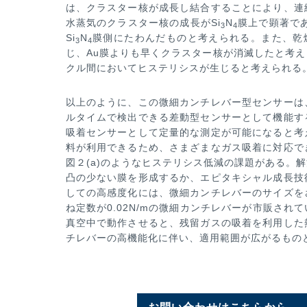
は、クラスター核が成長し結合することにより、連
水蒸気のクラスター
核の成長がSi
N
膜上で顕著で
3
4
Si
N
膜側にたわんだものと考えられる。また、乾
3
4
じ、Au膜よりも早くクラスター核が消
滅したと考え
クル
間においてヒステリシスが生じると考えられる
以上のように、この微細カンチレバー型センサーは
ルタイムで検出できる差動型センサーとして機能す
吸着センサーとして定
量的な測定が可能になると考
料が利用できるため、さまざまなガス吸着に対応で
図２(a)のようなヒステリシス低減の課題があ
る。解
凸の少ない
膜を形成するか、エピタキシャル成長技
しての高感度化には、微細カンチレバーのサイズを
ね定数が0.02N/mの微細カンチ
レバーが市販されて
真空中で動作させると、残留ガスの吸着を利用した
チレバーの高機能化に伴い、適用範囲が広がるもの