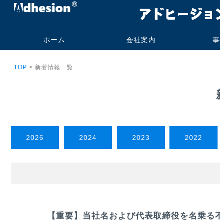
ホーム
会社案内
事
代表挨拶・プロフィー
社名の由来
事業内容
会社概要
研究業績
旧大学オフィス
技術コンサル
受託測定加工
書籍・技術報
実施例
実績
ご依頼の流
よくあるお
TOP
> 新着情報一覧
ル
ト販売
2026
2024
2023
2022
【重要】当社名および代表取締役を名乗る