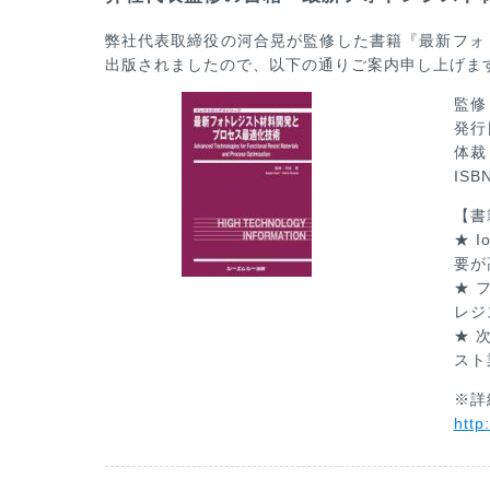
弊社代表取締役の河合晃が監修した書籍『最新フォ
出版されましたので、以下の通りご案内申し上げま
監修
発行
体裁
IS
【書
★ 
要が
★ 
レジ
★ 
スト
※詳
http