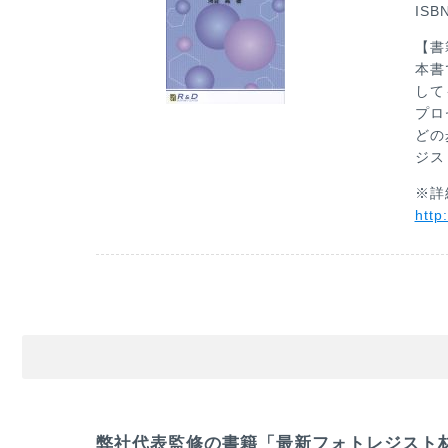
IS
【書
本書
して
プロ
どの
ジス
※詳
http
弊社代表監修の書籍「最新フォトレジスト