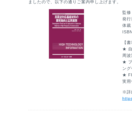
ましたので、以下の通りご案内申し上げます。
監修
発行
体裁
IS
【書
★ 
周波
★ 
ング
★ 
実用
※詳
http